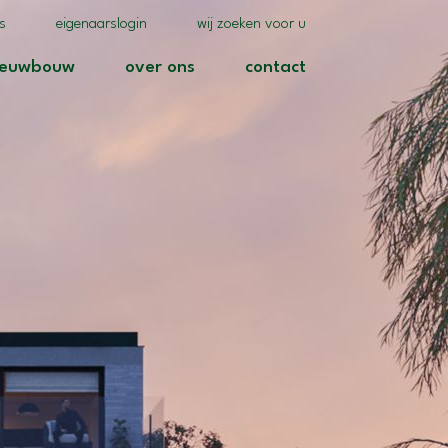
(realisaties)
(eigenaarslogin)
(wij zoeken voor u)
es
eigenaarslogin
wij zoeken voor u
)
(nieuwbouw)
(over ons)
(contact)
ieuwbouw
over ons
contact