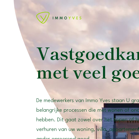
Vastgoedka
met veel go
De medewerkers van Immo Yves staan U graa
belangrijke processen die met wonen of o
hebben. Dit gaat zowel over het kopen of h
verhuren van uw woning, villa, appartement