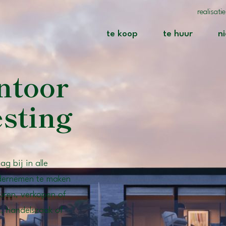
realisati
(te koop)
(te huur
te koop
te huur
n
ntoor
esting
g bij in alle
ndernemen te maken
uren, verkopen of
, handelszaak of