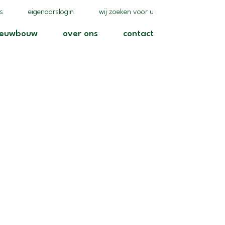
(realisaties)
(eigenaarslogin)
(wij zoeken voor u)
es
eigenaarslogin
wij zoeken voor u
)
(nieuwbouw)
(over ons)
(contact)
ieuwbouw
over ons
contact