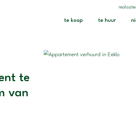
realisati
(te koop)
(te huur
te koop
te huur
n
ent te
um van