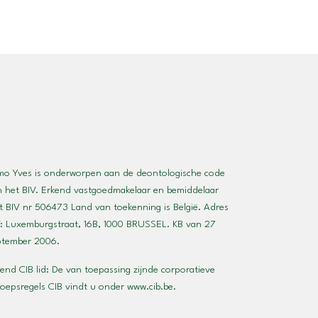
mo Yves is onderworpen aan de deontologische code
n het BIV. Erkend vastgoedmakelaar en bemiddelaar
 BIV nr 506473 Land van toekenning is België. Adres
: Luxemburgstraat, 16B, 1000 BRUSSEL. KB van 27
ptember 2006.
end CIB lid: De van toepassing zijnde corporatieve
roepsregels CIB vindt u onder
www.cib.be
.