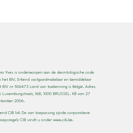
mo Yves is onderworpen aan de deontologische code
n het BIV. Erkend vastgoedmakelaar en bemiddelaar
 BIV nr 506473 Land van toekenning is België. Adres
: Luxemburgstraat, 16B, 1000 BRUSSEL. KB van 27
ptember 2006.
end CIB lid: De van toepassing zijnde corporatieve
roepsregels CIB vindt u onder
www.cib.be
.