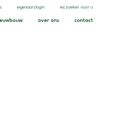
(realisaties)
(eigenaarslogin)
(wij zoeken voor u)
es
eigenaarslogin
wij zoeken voor u
)
(nieuwbouw)
(over ons)
(contact)
ieuwbouw
over ons
contact