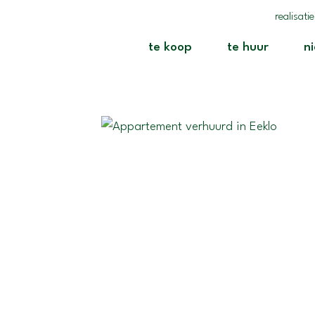
realisati
(te koop)
(te huur
te koop
te huur
n