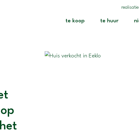
realisati
(te koop)
(te huur
te koop
te huur
n
et
 op
het