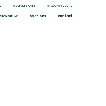
(realisaties)
(eigenaarslogin)
(wij zoeken voor u)
es
eigenaarslogin
wij zoeken voor u
)
(nieuwbouw)
(over ons)
(contact)
ieuwbouw
over ons
contact