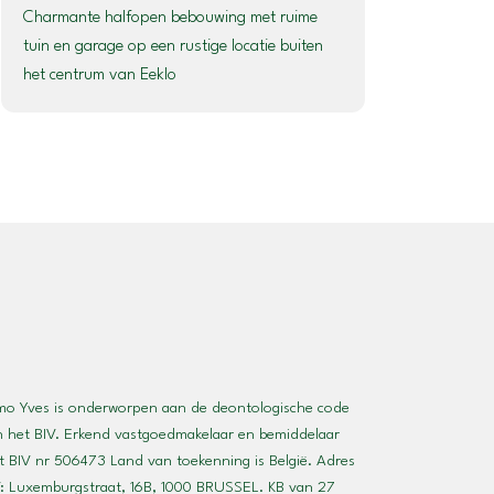
Charmante halfopen bebouwing met ruime
tuin en garage op een rustige locatie buiten
het centrum van Eeklo
mo Yves is onderworpen aan de deontologische code
n het BIV. Erkend vastgoedmakelaar en bemiddelaar
 BIV nr 506473 Land van toekenning is België. Adres
: Luxemburgstraat, 16B, 1000 BRUSSEL. KB van 27