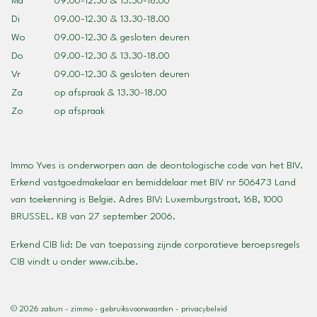
Ma
09.00-12.30 & 13.30-18.00
Di
09.00-12.30 & 13.30-18.00
Wo
09.00-12.30 & gesloten deuren
Do
09.00-12.30 & 13.30-18.00
Vr
09.00-12.30 & gesloten deuren
Za
op afspraak & 13.30-18.00
Zo
op afspraak
Immo Yves is onderworpen aan de deontologische code van het BIV.
Erkend vastgoedmakelaar en bemiddelaar met BIV nr 506473 Land
van toekenning is België. Adres
BIV
: Luxemburgstraat, 16B, 1000
BRUSSEL. KB van 27 september 2006.
Erkend CIB lid: De van toepassing zijnde corporatieve beroepsregels
CIB vindt u onder
www.cib.be
.
© 2026 zabun
-
zimmo
-
gebruiksvoorwaarden
-
privacybeleid