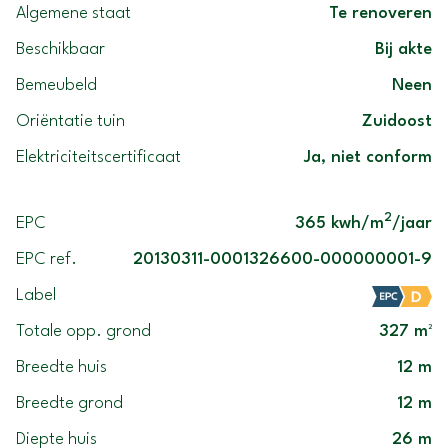
Algemene staat
Te renoveren
Beschikbaar
Bij akte
Bemeubeld
Neen
Oriëntatie tuin
Zuidoost
Elektriciteitscertificaat
Ja, niet conform
2
EPC
365 kwh/m
/jaar
EPC ref.
20130311-0001326600-000000001-9
Label
Totale opp. grond
327 m²
Breedte huis
12 m
Breedte grond
12 m
Diepte huis
26 m